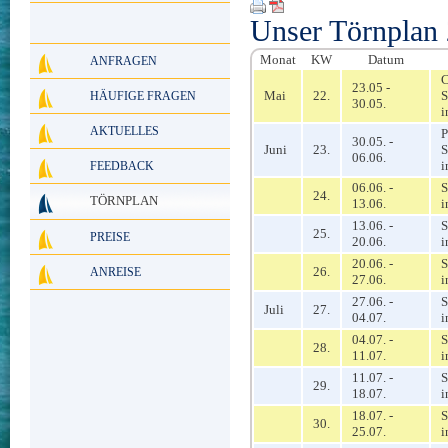
Unser Törnplan
Monat
KW
Datum
ANFRAGEN
C
23.05 -
Mai
22.
S
HÄUFIGE FRAGEN
30.05.
i
AKTUELLES
P
30.05. -
Juni
23.
S
06.06.
i
FEEDBACK
06.06. -
S
24.
TÖRNPLAN
13.06.
i
13.06. -
S
25.
PREISE
20.06.
i
20.06. -
S
26.
ANREISE
27.06.
i
27.06. -
S
Juli
27.
04.07.
i
04.07. -
S
28.
11.07.
i
11.07. -
S
29.
18.07.
i
18.07. -
S
30.
25.07.
i