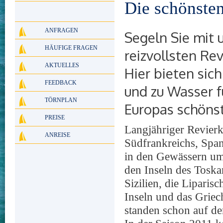
Die schönsten
ANFRAGEN
Segeln Sie mit
HÄUFIGE FRAGEN
reizvollsten Re
AKTUELLES
Hier bieten sic
FEEDBACK
und zu Wasser f
TÖRNPLAN
Europas schöns
PREISE
Langjähriger Revierk
ANREISE
Südfrankreichs, Span
in den Gewässern um
den Inseln des Toska
Sizilien, die Liparis
Inseln und das Griec
standen schon auf 