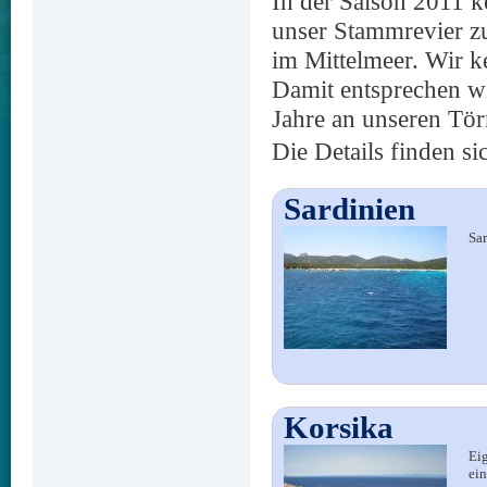
In der Saison 2011 k
unser Stammrevier zu
im Mittelmeer. Wir k
Damit entsprechen wi
Jahre an unseren Tör
Die Details finden s
Sardinien
Sar
Korsika
Eig
ein