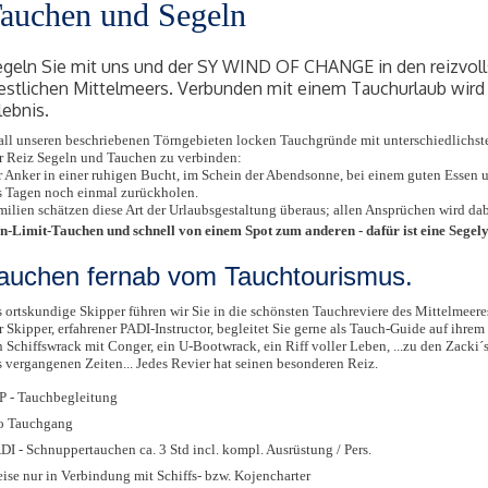
auchen und Segeln
geln Sie mit uns und der SY WIND OF CHANGE in den reizvoll
stlichen Mittelmeers. Verbunden mit einem Tauchurlaub wird
lebnis.
 all unseren beschriebenen Törngebieten locken Tauchgründe mit unterschiedlichs
r Reiz Segeln und Tauchen zu verbinden:
r Anker in einer ruhigen Bucht, im Schein der Abendsonne, bei einem guten Essen 
s Tagen noch einmal zurückholen.
milien schätzen diese Art der Urlaubsgestaltung überaus; allen Ansprüchen wird da
n-Limit-Tauchen und schnell von einem Spot zum anderen - dafür ist eine Segely
auchen fernab vom Tauchtourismus.
s ortskundige Skipper führen wir Sie in die schönsten Tauchreviere des Mittelmeere
r Skipper, erfahrener PADI-Instructor, begleitet Sie gerne als Tauch-Guide auf ihre
 Schiffswrack mit Conger, ein U-Bootwrack, ein Riff voller Leben, ...zu den Zacki´s, .
s vergangenen Zeiten... Jedes Revier hat seinen besonderen Reiz.
P - Tauchbegleitung
o Tauchgang
DI - Schnuppertauchen ca. 3 Std incl. kompl. Ausrüstung / Pers.
eise nur in Verbindung mit Schiffs- bzw. Kojencharter