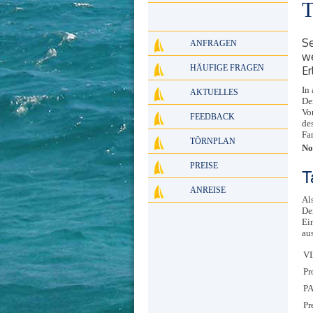
T
Se
ANFRAGEN
we
HÄUFIGE FRAGEN
Er
In
AKTUELLES
De
Vo
FEEDBACK
de
Fa
TÖRNPLAN
No
PREISE
T
ANREISE
Al
De
Ein
au
VI
Pr
PA
Pr